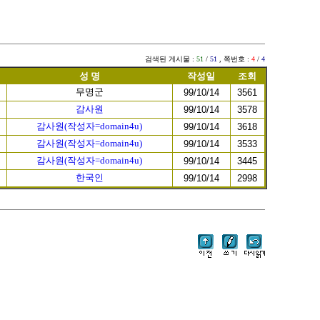
검색된 게시물
:
51
/
51
,
쪽번호
:
4
/
4
성 명
작성일
조회
무명군
99/10/14
3561
감사원
99/10/14
3578
감사원(작성자=domain4u)
99/10/14
3618
감사원(작성자=domain4u)
99/10/14
3533
감사원(작성자=domain4u)
99/10/14
3445
한국인
99/10/14
2998