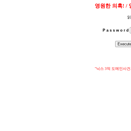
영원한 의혹! / 
읽
P a s s w o r d
"닉스 3억 도메인사건의