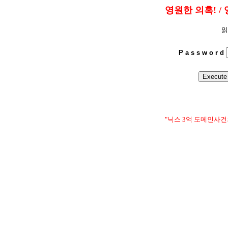
영원한 의혹! / 
읽
P a s s w o r d
"닉스 3억 도메인사건의